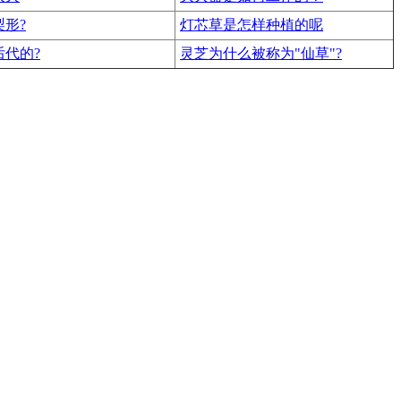
形?
灯芯草是怎样种植的呢
代的?
灵芝为什么被称为"仙草"?