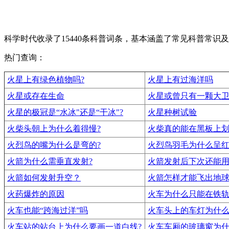
科学时代收录了15440条科普词条，基本涵盖了常见科普常
热门查询：
火星上有绿色植物吗?
火星上有过海洋吗
火星或存在生命
火星或曾只有一颗大
火星的极冠是“水冰"还是“干冰"?
火星种树试验
火柴头朝上为什么着得慢?
火柴真的能在黑板上
火烈鸟的嘴为什么是弯的?
火烈鸟羽毛为什么呈
火箭为什么需垂直发射?
火箭发射后下次还能
火箭如何发射升空？
火箭怎样才能飞出地球
火药爆炸的原因
火车为什么只能在铁轨
火车也能“跨海过洋”吗
火车头上的车灯为什么
火车站的站台上为什么要画一道白线?
火车车厢的玻璃窗为什