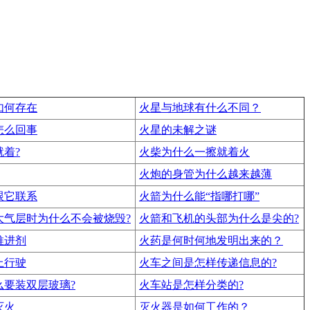
如何存在
火星与地球有什么不同？
怎么回事
火星的未解之谜
着?
火柴为什么一擦就着火
火炮的身管为什么越来越薄
跟它联系
火箭为什么能“指哪打哪”
大气层时为什么不会被烧毁?
火箭和飞机的头部为什么是尖的?
推进剂
火药是何时何地发明出来的？
上行驶
火车之间是怎样传递信息的?
么要装双层玻璃?
火车站是怎样分类的?
灭火
灭火器是如何工作的？