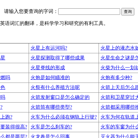
请输入您要查询的字词：
识及英语词汇的翻译，是科学学习和研究的有利工具。
火星上有运河吗?
火星上的液态水
卫星
火星探测取得了哪些成果
火星生命之谜是
火星脊线的形成
火柴为什么一划就
划燃吗
火炮是如何瞄准的
火炮有多少种?
红色
火祭有什么养殖方法呢
火箭上天后怎么
用吗
火箭发射窗口是怎么确定的
火箭和卫星穿过
?
火箭筒有哪些类型?
火箭都采用哪些
上跑?
火车为什么必须在钢轨上行驶?
火车为何在轨道
要装得很高?
火车是怎么刹车的?
火车的车窗为什
么都是两层?
火龙卷是怎么回事
灭火器为什么能