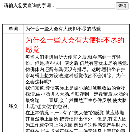
请输入您要查询的字词：
单词
为什么一些人会有大便排不尽的感觉
为什么一些人会有大便排不尽的
感觉
每当人们走进厕所大便完之后,就会感到一阵轻
松。但是,有些人排便之后,仍然有意犹未尽的感觉,
仿佛体内还留有粪便没有排尽。这时,哪怕坐在抽
水马桶上想方设法,这种感觉依然不会消除。为什
么会这样呢?
我们知道,粪便实际上是被小肠过滤吸收后的食物
残渣,由小肠进入大肠,当贮存到一定数董后,火肠的
最终端——直肠,会自然而然产生条件反射,使大脑
释义
出现“想大便"的怠识。
在正常情况下,一s:有了“想大便"的感觉,就应该顺
其自然地上厕所,把粪便排出体外。但是,有驻人因
为工作或学习上的原因,例如当这种感觉产生时,他
正好在上课,戍者正好在干一件无法马上离幵的事