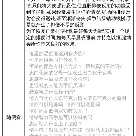
情,只能将大便强行忍住,使直肠排便反射的功能受
到了抑制,如果经常发生这样的情况,尽肠的排便反
射会变得迟钝,甚至渐渐丧失,择致结肠蠕动缓慢,于
是就产生了排便不尽的感觉。
为了恢复正常排便4惯,最好每天为9己安排一个规
定的排便时间,如每天早晨或睡前.并持之以恒,这将
会给你带来良好的效果。
恒星的温度能达到多少度?
恒星的组合叫作什么？
恒星的颜色有什么含义？
恒星真的不动吗?
患白化病的父母一定会生出白化子女吗
患脑卒中后应该做什么检查?
患近视的人能当宇航员吗?
悬索桥是什么样子的?
情人节为什么送巧克力情人节送巧克力的原因
情商可以培养吗
情商可以测量吗
情商的高低与成功有关系吗
随便看
情绪智力高手是可以练就的吗
惠斯勒为什么上了法庭？
惰性电子对效应与周期律
想到马上就能做到吗