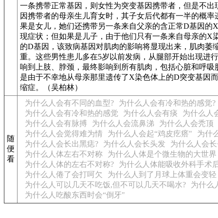
一条携带正常基因，则女性为突变基因携带者，但是不出
因携带者的母亲生儿育女时，其子女后代都有一半的概率
果是女儿，她们还携带另一条来自父亲的含正常D基因的
现症状；但如果是儿子，由于他们只有一条来自母亲的X
的D基因，该致病基因对肌肉的影响将显现出来，肌肉萎
重。这些男性患儿多在5岁以前发病，从腿部开始出现进
响到上肢、脖颈，最终影响到所有肌肉，包括心脏和呼吸
是由于不幸地从母亲那里遗传了X染色体上的D突变基因
缩症。（吴柏林）
为什么人会有不同的血型?
为什么人会有冷和热的感觉?
为什么人会有冷和热的感觉
为什么人会有痰
为什么人
为什么人会有脉搏
为什么人会流鼻涕
为什么人会秃顶
为什么人会觉得难为情
为什么人会起“鸡皮疙瘩"
为什
随
为什么人会长出黑痣?
为什么人会长头发
为什么人会长
便
为什么人体左右不对称
为什么人体是个微生物的大世界
看
为什么人体的左右不对称?
为什么人体能吸收外科手术
为什么人倦了会打呵欠
为什么人到了月球上体重会变轻
为什么人可以几天不吃饭,但不可以几天不喝水?
为什么
为什么人吃酸东西时会“倒牙"