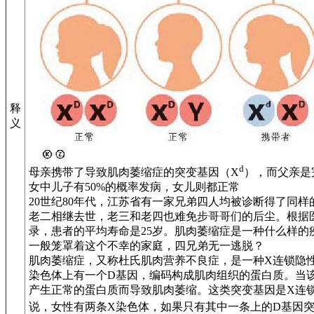
释
义
d
母亲携带了导致肌肉萎缩症的突变基因（X
），而父亲是
女中儿子有50%的概率发病，女儿则都正常
20世纪80年代，江苏省有一家兄弟四人均被诊断得了同
老二相继去世，老三和老四也难免步哥哥们的后尘。根据
录，患者的平均寿命是25岁。肌肉萎缩症是一种什么样的
一般笼罩着这个不幸的家庭，四兄弟无一逃脱？
肌肉萎缩症，又称杜氏肌肉营养不良症，是一种X连锁隐
染色体上有一个D基因，编码构成肌肉组织的蛋白质。当
产生正常的蛋白质而导致肌肉萎缩。这类突变基因是X连
说，女性有两条X染色体，如果只有其中一条上的D基因突