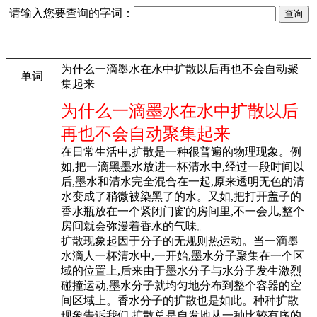
请输入您要查询的字词：
为什么一滴墨水在水中扩散以后再也不会自动聚
单词
集起来
为什么一滴墨水在水中扩散以后
再也不会自动聚集起来
在日常生活中,扩散是一种很普遍的物理现象。例
如,把一滴黑墨水放进一杯清水中,经过一段时间以
后,墨水和清水完全混合在一起,原来透明无色的清
水变成了稍微被染黑了的水。又如,把打开盖子的
香水瓶放在一个紧闭门窗的房间里,不一会儿,整个
房间就会弥漫着香水的气味。
扩散现象起因于分子的无规则热运动。当一滴墨
水滴人一杯清水中,一开始,墨水分子聚集在一个区
域的位置上,后来由于墨水分子与水分子发生激烈
碰撞运动,墨水分子就均匀地分布到整个容器的空
间区域上。香水分子的扩散也是如此。种种扩散
现象告诉我们,扩散总是自发地从一种比较有序的