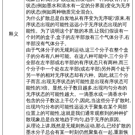
状态(例如墨水和清水有一定的分界面)变化为无序
的状态(例如两种物质完全混合)。
为什么扩散总是自发地从有序变为无序呢?原来,有
序状态出现的可能性远远小于无序状态出现的可
能性。为了说明这个扩散的本质,让我们假设有一
释义
个封闭的盒子,盒子的左半部放有三个气体分子,右
半部没有气体分子。
由于气体分子的无规则运动,这三个分子在整个盒
子的分布有八种可能。在这八种可能中,三个分子
全部在左半部或右半部的有序状态只有两种,而三
个分子中一个处在左半部(或右半部)另外两个处于
另一半的相对无序状态却有六种。因此,就三个分
子而言,出现无序状态的可能性是出现有序状态可
能性的3倍。显然,分子数目越多,出现均匀分布的
无序状态的可能性越大。一滴墨水或一滴香水中
包含的分子数达上千亿个,因此,当这些分子扩散时,
出现均匀分布的可能性远远大于聚集在某个局部
位置上的可能性,这就是我们通常观察到的种种扩
散现象总是自发地趋于均匀,趋于无序的原因。
从理论上讲,既然是无规则热运动,那么,已经扩散的
墨水分子总会有某一时刻仍然聚集在一起,重新恢