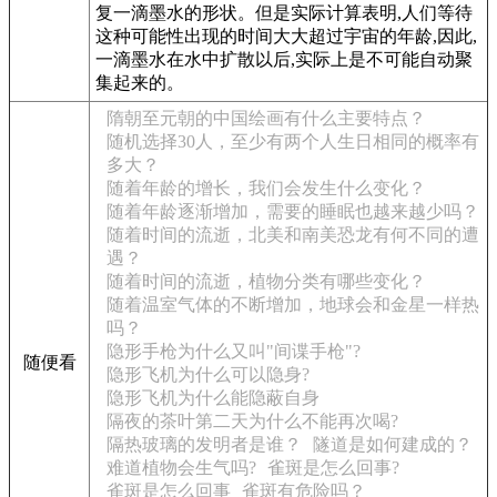
复一滴墨水的形状。但是实际计算表明,人们等待
这种可能性出现的时间大大超过宇宙的年龄,因此,
一滴墨水在水中扩散以后,实际上是不可能自动聚
集起来的。
隋朝至元朝的中国绘画有什么主要特点？
随机选择30人，至少有两个人生日相同的概率有
多大？
随着年龄的增长，我们会发生什么变化？
随着年龄逐渐增加，需要的睡眠也越来越少吗？
随着时间的流逝，北美和南美恐龙有何不同的遭
遇？
随着时间的流逝，植物分类有哪些变化？
随着温室气体的不断增加，地球会和金星一样热
吗？
隐形手枪为什么又叫"间谍手枪"?
随便看
隐形飞机为什么可以隐身?
隐形飞机为什么能隐蔽自身
隔夜的茶叶第二天为什么不能再次喝?
隔热玻璃的发明者是谁？
隧道是如何建成的？
难道植物会生气吗?
雀斑是怎么回事?
雀斑是怎么回事
雀斑有危险吗？