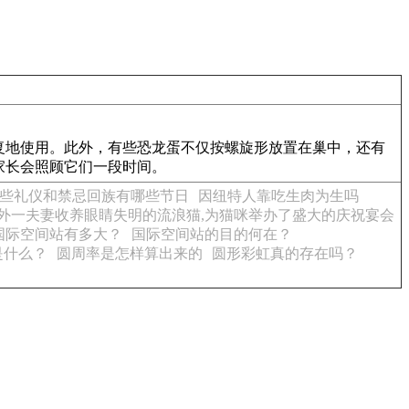
复地使用。此外，有些恐龙蛋不仅按螺旋形放置在巢中，还有
家长会照顾它们一段时间。
些礼仪和禁忌回族有哪些节日
因纽特人靠吃生肉为生吗
外一夫妻收养眼睛失明的流浪猫,为猫咪举办了盛大的庆祝宴会
国际空间站有多大？
国际空间站的目的何在？
是什么？
圆周率是怎样算出来的
圆形彩虹真的存在吗？