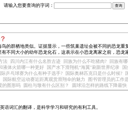
请输入您要查询的字词：
？
海鸟的群栖地类似。证据显示，一些筑巢遗址会被不同的恐龙重
里有不同大小的幼年恐龙化石，这表示在小恐龙离家之前，恐龙
方法
四川内江有什么名胜古迹
回族为什么不吃猪肉?
回族有哪
和液体火箭哪一种更好
国产水下滑翔机“海翼"刷新世界纪录
国
国际乒乓球赛为什么有种子选手?
国际奥林匹克日是什么时候?
国际航空运动赛近距离观赏滑翔伞的魅力
图书管理员的工作
度的图形吗
圆柱与墩有什么区别？
圆球沿怎样的路线下降最快
识及英语词汇的翻译，是科学学习和研究的有利工具。