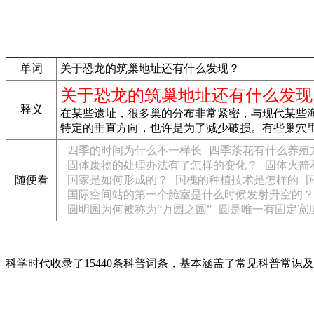
单词
关于恐龙的筑巢地址还有什么发现？
关于恐龙的筑巢地址还有什么发现
释义
在某些遗址，很多巢的分布非常紧密，与现代某些
特定的垂直方向，也许是为了减少破损。有些巢穴
四季的时间为什么不一样长
四季茶花有什么养殖
固体废物的处理办法有了怎样的变化？
固体火箭
随便看
国家是如何形成的？
国槐的种植技术是怎样的
国际空间站的第一个舱室是什么时候发射升空的？
圆明园为何被称为“万园之园”
圆是唯一有固定宽
科学时代收录了15440条科普词条，基本涵盖了常见科普常