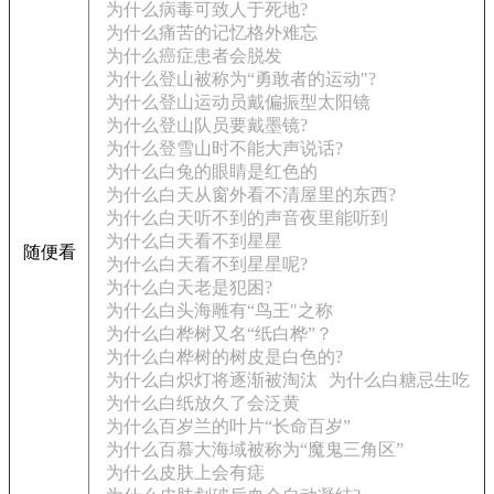
为什么病毒可致人于死地?
为什么痛苦的记忆格外难忘
为什么癌症患者会脱发
为什么登山被称为“勇敢者的运动"?
为什么登山运动员戴偏振型太阳镜
为什么登山队员要戴墨镜?
为什么登雪山时不能大声说话?
为什么白兔的眼睛是红色的
为什么白天从窗外看不清屋里的东西?
为什么白天听不到的声音夜里能听到
为什么白天看不到星星
随便看
为什么白天看不到星星呢?
为什么白天老是犯困?
为什么白头海雕有“鸟王"之称
为什么白桦树又名“纸白桦”？
为什么白桦树的树皮是白色的?
为什么白炽灯将逐渐被淘汰
为什么白糖忌生吃
为什么白纸放久了会泛黄
为什么百岁兰的叶片“长命百岁”
为什么百慕大海域被称为“魔鬼三角区”
为什么皮肤上会有痣