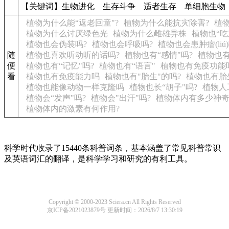
【关键词】生物进化 生存斗争 适者生存 单细胞生物
植物为什么能“返老回童"?
植物为什么能抗灾除害?
植
植物为什么讨厌绿色光
植物为什么雌雄异株
植物也“吃
植物也会伪装吗?
植物也会呼吸吗?
植物也会患肿瘤(liú)
随
植物也喜欢听动听的话吗?
植物也有“感情"吗?
植物也有
便
植物也有“记忆"吗?
植物也有“语言"
植物也有免疫功能
看
植物也有免疫能力吗
植物也有"胎生"的吗?
植物也有胎
植物也能像动物一样克隆吗
植物也长“胡子"吗?
植物人
植物会“发声"吗?
植物会"出汗"吗?
植物体内有多少神
植物体内的激素有何作用?
科学时代收录了15440条科普词条，基本涵盖了常见科普常识
及英语词汇的翻译，是科学学习和研究的有利工具。
Copyright © 2000-2023 Sciera.cn All Rights Reserved
京ICP备2021023879号
更新时间：2026/8/7 13:30:19