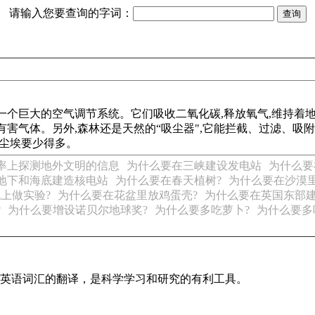
请输入您要查询的字词：
一个巨大的空气调节系统。它们吸收二氧化碳,释放氧气,维持着地
有害气体。另外,森林还是天然的“吸尘器",它能拦截、过滤、
中尘埃要少得多。
频率上探测地外文明的信息
为什么要在三峡建设发电站
为什么要
地下和海底建造核电站
为什么要在春天植树?
为什么要在沙漠
上做实验?
为什么要在花盆里放鸡蛋壳?
为什么要在英国东部
?
为什么要增设诺贝尔地球奖?
为什么要多吃萝卜?
为什么要多
识及英语词汇的翻译，是科学学习和研究的有利工具。