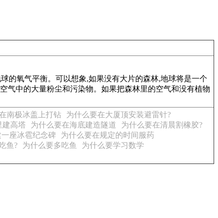
球的氧气平衡。可以想象,如果没有大片的森林,地球将是一个
吸附空气中的大量粉尘和污染物。如果把森林里的空气和没有植物
在南极冰盖上打钻
为什么要在大厦顶安装避雷针?
里建高塔
为什么要在海底建造隧道
为什么要在清晨割橡胶?
建一座冰雹纪念碑
为什么要在规定的时间服药
吃鱼?
为什么要多吃鱼
为什么要学习数学