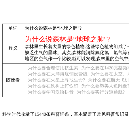
单词
为什么说森林是“地球之肺"?
为什么说森林是“地球之肺"?
森林里生长着大量的绿色植物,这些绿色植物组成了
释义
缺乏生气的星球。其次,森林能消除氟化氢、氯气等
地区的空气作一个比较,就可以发现,森林里的空气
为什么要合理使用抗生素
为什么要在1420兆赫
为什么要在大洋海底铺设管线
为什么要在太空、
随便看
为什么要在火星上寻找生命?
为什么要在航天飞机
为什么要在铁树上钉铁钉
为什么要塑美人鱼雕像
为什么要学习汉语拼音
为什么要实行分道通航?
科学时代收录了15440条科普词条，基本涵盖了常见科普常