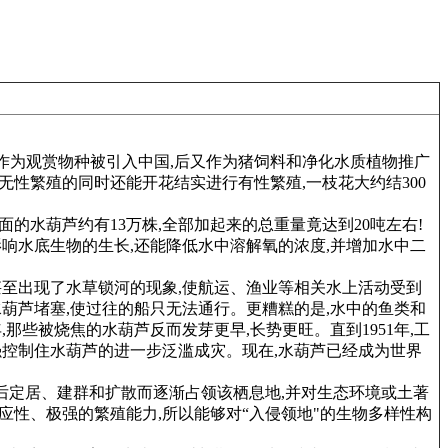
,作为观赏物种被引入中国,后又作为猪饲料和净化水质植物推广
无性繁殖的同时还能开花结实进行有性繁殖,一枝花大约结300
的水葫芦约有13万株,全部加起来的总重量竟达到20吨左右!
响水底生物的生长,还能降低水中溶解氧的浓度,并增加水中二
甚至出现了水草锁河的现象,使航运、渔业等相关水上活动受到
水葫芦堵塞,使过往的船只无法通行。更糟糕的是,水中的鱼类和
那些被烧焦的水葫芦反而发芽更早,长势更旺。直到1951年,工
强控制住水葫芦的进一步泛滥成灾。现在,水葫芦已经成为世界
然后定居、建群和扩散而逐渐占领该栖息地,并对生态环境或土著
应性、极强的繁殖能力,所以能够对“入侵领地"的生物多样性构