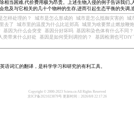
根除相当困难,代价费用极为昂贵。上述生物入侵的例子告诉我们
都会危及与它相关的几十个物种的生存,进而引起生态平衡的失调,
是怎样处理的？
城市是怎么形成的
城市是怎么抵御灾害的
城
里去了
城市里的温度为什么比近郊高
城里为啥要禁止燃放鞭炮
?
基因为什么会突变
基因分好坏吗
基因和染色体有什么不同？
人类带来什么好处
基因是如何受到调控的？
基因检测也可DIY
识及英语词汇的翻译，是科学学习和研究的有利工具。
Copyright © 2000-2023 Sciera.cn All Rights Reserved
京ICP备2021023879号
更新时间：2026/8/8 22:17:26