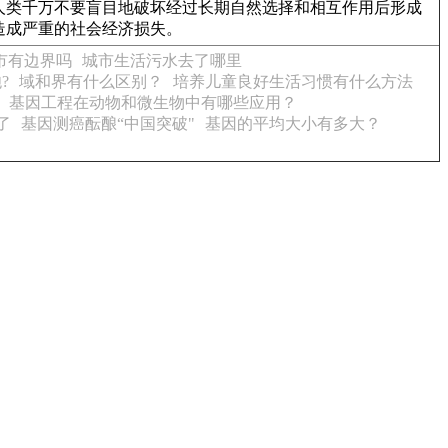
,人类千万不要盲目地破坏经过长期自然选择和相互作用后形成
造成严重的社会经济损失。
市有边界吗
城市生活污水去了哪里
?
域和界有什么区别？
培养儿童良好生活习惯有什么方法
基因工程在动物和微生物中有哪些应用？
了
基因测癌酝酿“中国突破"
基因的平均大小有多大？