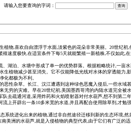
请输入您要查询的字词：
生植物,喜欢自由漂浮于水面,淡紫色的花朵非常美丽。20世纪初
殖速度极快,在适宜条件下每5天就能繁殖一新植株,不仅如此,在
、湖泊、水塘中形成了单一的优势群落。根据粗略统计,一亩水面
他水生植物减少甚至消失。它不仅能降低光线对水体的穿透能力,影
体净化都极为不利。
痛的恶性杂草。长江、汉江遭遇到这种绿色恶魔入侵后,一些水域
来无穷的灾难。早在20世纪初,美国墨西哥湾的内陆水道完全被
队去疏通河道,采用炸药和火焰喷射器对付水葫芦,想不到第二年,
河流上开辟出一条10多米宽的水道,并且再配合使用除草剂,才勉
生态系统进化出来的植物,通过非自然途径迁移到新的生态环境,
南美洲的水葫芦,就是入侵植物的典型代表,由于它们有广泛的适