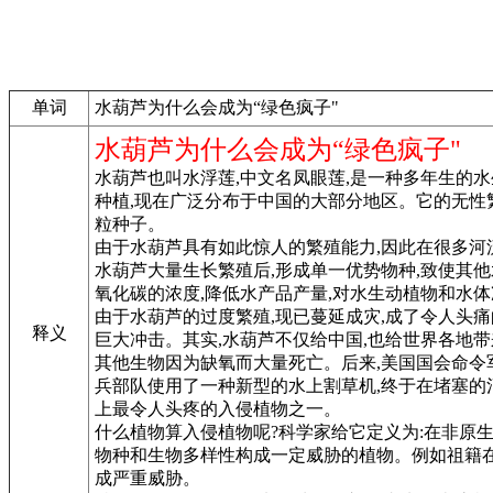
单词
水葫芦为什么会成为“绿色疯子"
水葫芦为什么会成为“绿色疯子"
水葫芦也叫水浮莲,中文名凤眼莲,是一种多年生的水
种植,现在广泛分布于中国的大部分地区。它的无性繁
粒种子。
由于水葫芦具有如此惊人的繁殖能力,因此在很多河流
水葫芦大量生长繁殖后,形成单一优势物种,致使其
氧化碳的浓度,降低水产品产量,对水生动植物和水
由于水葫芦的过度繁殖,现已蔓延成灾,成了令人头
释义
巨大冲击。其实,水葫芦不仅给中国,也给世界各地带
其他生物因为缺氧而大量死亡。后来,美国国会命令军
兵部队使用了一种新型的水上割草机,终于在堵塞的
上最令人头疼的入侵植物之一。
什么植物算入侵植物呢?科学家给它定义为:在非原
物种和生物多样性构成一定威胁的植物。例如祖籍在
成严重威胁。