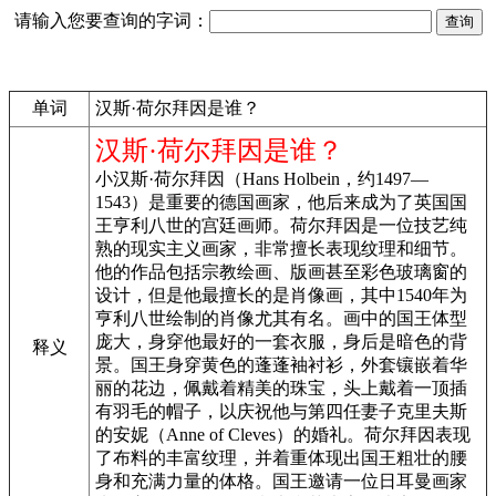
请输入您要查询的字词：
单词
汉斯·荷尔拜因是谁？
汉斯·荷尔拜因是谁？
小汉斯·荷尔拜因（Hans Holbein，约1497—
1543）是重要的德国画家，他后来成为了英国国
王亨利八世的宫廷画师。荷尔拜因是一位技艺纯
熟的现实主义画家，非常擅长表现纹理和细节。
他的作品包括宗教绘画、版画甚至彩色玻璃窗的
设计，但是他最擅长的是肖像画，其中1540年为
亨利八世绘制的肖像尤其有名。画中的国王体型
庞大，身穿他最好的一套衣服，身后是暗色的背
释义
景。国王身穿黄色的蓬蓬袖衬衫，外套镶嵌着华
丽的花边，佩戴着精美的珠宝，头上戴着一顶插
有羽毛的帽子，以庆祝他与第四任妻子克里夫斯
的安妮（Anne of Cleves）的婚礼。荷尔拜因表现
了布料的丰富纹理，并着重体现出国王粗壮的腰
身和充满力量的体格。国王邀请一位日耳曼画家