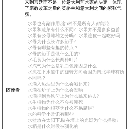
来到宫廷而不是一位意大利艺术家的决定，体现
了宗教改革之后的英格兰和意大利之间的紧张气
氛。
水果也有副作用,这5种不是所有人都能吃
水果和蔬菜有什么不同?
水果并不是多多益善
水果有公母雌雄之分吗?
水果连皮一起吃好吗
水母为什么长许多触手?
水母有哪些有趣的特点？
水母的触手是做什么用的?
水毛茛为什么长两种叶片
水汽气为什么是乳白色原因是什么
水流在下水道中的旋转方向会因为南北半球有所
不同吗？
水滴入热油里为什么会溅起来?
随便看
水滴在炉子上为什么会发响
水滴掉到热铁勺上为什么跳来跳去?
水生植物为什么不会被淹死
水生植物的根茎为什么不易腐烂?
水的科学小常识有哪些
水盆放在太阳下,映在墙上的光斑为什么摇动?
水稻是什么时候被驯化的