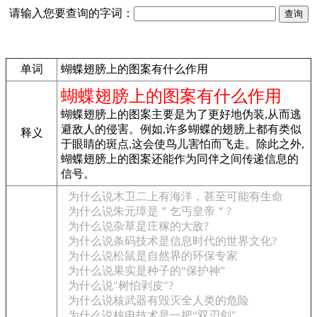
请输入您要查询的字词：
单词
蝴蝶翅膀上的图案有什么作用
蝴蝶翅膀上的图案有什么作用
蝴蝶翅膀上的图案主要是为了更好地伪装,从而逃
避敌人的侵害。例如,许多蝴蝶的翅膀上都有类似
释义
于眼睛的斑点,这会使鸟儿害怕而飞走。除此之外,
蝴蝶翅膀上的图案还能作为同伴之间传递信息的
信号。
为什么说木卫二上有海洋，甚至可能有生命
为什么说朱元璋是＂乞丐皇帝＂?
为什么说杂草是庄稼的大敌?
为什么说条码技术是信息时代的世界文化?
为什么说松鼠是自然界的环保专家
为什么说果实是种子的“保护神”
为什么说"树怕剥皮"?
为什么说核武器有毁灭全人类的危险
为什么说核电技术是一把“双刃剑"