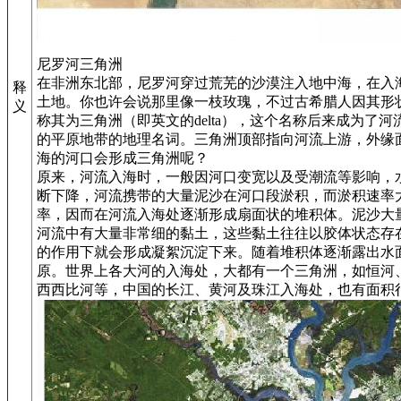
尼罗河三角洲
在非洲东北部，尼罗河穿过荒芜的沙漠注入地中海，在入
释
土地。你也许会说那里像一枝玫瑰，不过古希腊人因其形状
义
称其为三角洲（即英文的delta），这个名称后来成为了
的平原地带的地理名词。三角洲顶部指向河流上游，外缘
海的河口会形成三角洲呢？
原来，河流入海时，一般因河口变宽以及受潮流等影响，
断下降，河流携带的大量泥沙在河口段淤积，而淤积速率
率，因而在河流入海处逐渐形成扇面状的堆积体。泥沙大
河流中有大量非常细的黏土，这些黏土往往以胶体状态存
的作用下就会形成凝絮沉淀下来。随着堆积体逐渐露出水
原。世界上各大河的入海处，大都有一个三角洲，如恒河
西西比河等，中国的长江、黄河及珠江入海处，也有面积