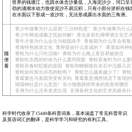
世界的钱塘江，也因水体含沙量低，入海泥沙少，河口呈
劲的涌潮水动力致使泥沙不易沉积，只有小部分淤积在钱
在水面以下形成一道沙坎，无法形成露出水面的三角洲。
青少年做事为什么容易“三分钟热度"
青少年做事为什么
青少年网游成瘾之忧如何解?
青岛多彩扎啤啤酒文化艺
青年才俊为什么会沦为校园杀手
青春期为什么常会有叛
青海特色旅游文化
青肿是由什么造成的？
青菜如何种
随
青蛙为什么只吃活物?
青蛙为什么晚上更容易被抓住
便
青蛙吃东西的时候为什么紧闭双眼
青蛙吞食时为什么要
看
青蛙吞食时眨眼的原因
青蛙和蟾蜍能在岩石中沉睡几百
青蛙如何发出洪亮的蛙鸣？
青蛙怎么越来越少了?
青蛙
青霉素也与基因突变有关吗
青霉素是偶然情况下发现的
靖国神社是什么意思?
非小细胞肺癌带来的危害有哪些
非洲为什么没有老虎出现
非洲各种文化的艺术风格有什
科学时代收录了15440条科普词条，基本涵盖了常见科普常识
及英语词汇的翻译，是科学学习和研究的有利工具。