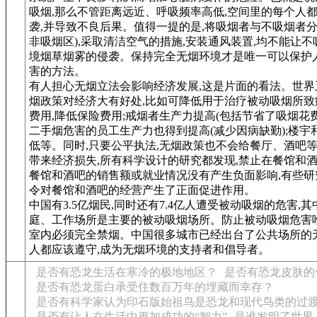
吸烟,那么不管距离远近、呼吸频率高低,空间里的每个人
袭,并导致不良后果。值得一提的是,将吸烟者与不吸烟者分
非吸烟区),采取清洁空气的措施,安装通风装置,均不能让
境烟草烟雾的侵袭。保持完全无烟环境才是唯一可以保护
害的方法。
有人担心无烟立法会影响经济发展,这是片面的看法。世界
烟政策对经济大有好处,比如可降低用于治疗被动吸烟所致
费用,降低保险费用;戒烟者生产力提高(包括节省了吸烟花费
二手烟危害的员工生产力也得到提高(减少因病缺勤);楼宇
低等。同时,只要公平执法,无烟政策也不会给餐厅、酒吧
带来经济损失,所有科学设计的研究都发现,禁止在餐馆和
餐馆和酒吧的销售额或就业情况没有产生负面影响,有些研
令对餐馆和酒吧的经营产生了正面促进作用。
中国有3.5亿烟民,同时还有7.4亿人遭受被动吸烟的危害,
庭、工作场所是主要的被动吸烟场所。防止被动吸烟危害
室内必须完全禁烟。中国很多城市已经出台了公共场所的无
人都应该遵守,成为无烟环境的支持者和倡导者。
是否有恐龙生活在寒冷的极地地区？
是否有恐龙皮肤的
是否有恐龙蛋白承受住数百万年的埋藏而幸存？
是否有科学家认为印石版始祖鸟是恐龙和现代鸟类的过
是否有让人在生活中更加成功的“智力”
是谁发明了世界