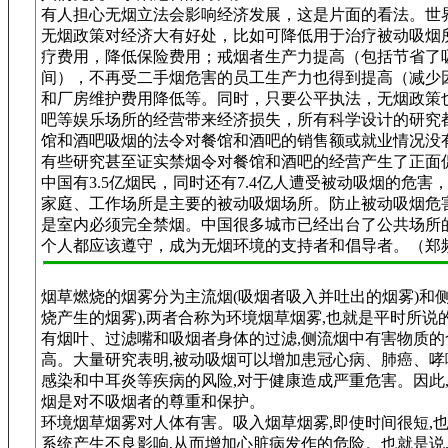
有人担心无烟立法会影响经济发展，这是片面的看法。世
无烟政策对经济大有好处，比如可降低用于治疗被动吸烟
疗费用，降低保险费用；戒烟者生产力提高（包括节省了
间），不再受二手烟危害的员工生产力也得到提高（减少
和厂房维护费用降低等。同时，只要公平执法，无烟政策
吧等娱乐场所的经营带来经济损失，所有科学设计的研究
馆和酒吧吸烟的法令对餐馆和酒吧的销售额或就业情况没
有些研究甚至证实禁烟令对餐馆和酒吧的经营产生了正面
中国有3.5亿烟民，同时还有7.4亿人遭受被动吸烟的危害
家庭、工作场所是主要的被动吸烟场所。防止被动吸烟危
是室内必须完全禁烟。中国很多城市已经出台了公共场所
个人都应该遵守，成为无烟环境的支持者和倡导者。（郑
烟草燃烧的烟雾分为主流烟(吸烟者吸入并吐出的烟雾)和侧
烧产生的烟雾),两者合称为环境烟草烟雾,也就是平时所说
有烟叶、过滤嘴和吸烟者身体的过滤,侧流烟中有害物质的
高。大量研究表明,被动吸烟可以增加患冠心病、肺癌、哮
感染和中耳炎等疾病的风险,对于健康造成严重危害。因此
烟是对不吸烟者的尊重和保护。
环境烟草烟雾对人体有害。吸入烟草烟雾,即使时间很短,
系统产生不良影响,从而增加心脏病发作的危险。也就是说