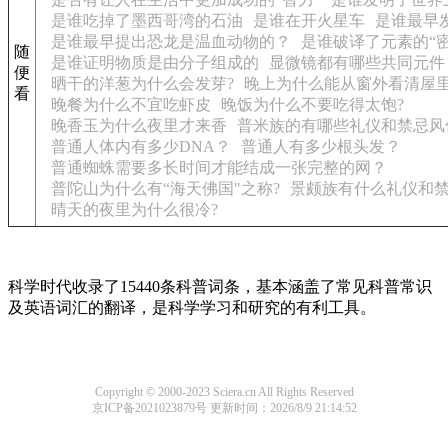
是谁吃掉了墨西哥湾的石油
是谁在开火星车
是谁最早
是谁最早提出恐龙是温血动物的？
是谁破译了元素的“密
随
是谁证明物质是由分子组成的
显微镜都有哪些共同元件
便
晒干的洋葱为什么会发芽?
晚上为什么能从窗外看清屋里
看
晚餐为什么不宜吃虾皮
晚饭为什么不要吃得太饱?
晚香玉为什么夜里才来香
普米族的有哪些礼仪和禁忌风
普通人体内有多少DNA？
普通人有多少根头发？
普通蜘蛛需要多长时间才能结成一张完整的网？
普陀山为什么有“海天佛国"之称?
景颇族有什么礼仪和
晴天的夜里为什么很冷?
科学时代收录了15440条科普词条，基本涵盖了常见科普常识
及英语词汇的翻译，是科学学习和研究的有利工具。
Copyright © 2000-2023 Sciera.cn All Rights Reserved
京ICP备2021023879号
更新时间：2026/8/9 21:14:52