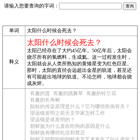
请输入您要查询的字词：
单词
太阳什么时候会死去？
太阳什么时候会死去？
太阳已经存在了大约45亿年。50亿年后，太阳会
烧尽所有的氢燃料，生成氦。这一过程发生时，
释义
太阳就会从人类所熟知的黄矮星变为红色巨星。
那时，太阳的直径会远超出金星的轨道，甚至还
有可能超出地球的轨道。不论怎样，地球都会烧
成灰烬。
有趣的莲
有趣的跳舞草
有趣的铃兰花
有趣的长寿树
朊粒的传染原理是什么？它与哪些疾病有关？
望远镜发明之前天文学家怎样工作
望远镜是谁发明的？
朝鲜族为什么喜欢吃狗肉原因是什么
朝鲜族有哪些礼仪和禁忌
朝鲜王朝期间的朝鲜半岛艺术发生了什么变化？