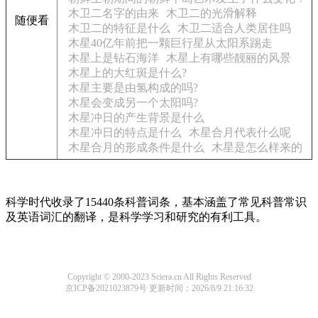
木卫二名字的由来
木卫二的光滑解释
随便看
木卫二的特征是什么
木卫二适合人类居住吗
木星40亿年前把一颗巨行星从太阳系踢走
木星上是钻石海洋
木星上有哪些靓丽的风景
木星上的大红斑是什么?
木星主要是由氢构成的吗?
木星会变成另一个太阳吗?
木星冲日的产生背景是什么
木星冲日的特点是什么
木星合月代表什么呢
木星合月的形成条件是什么
木星是怎么样来的
科学时代收录了15440条科普词条，基本涵盖了常见科普常识
及英语词汇的翻译，是科学学习和研究的有利工具。
Copyright © 2000-2023 Sciera.cn All Rights Reserved
京ICP备2021023879号
更新时间：2026/8/9 21:16:32