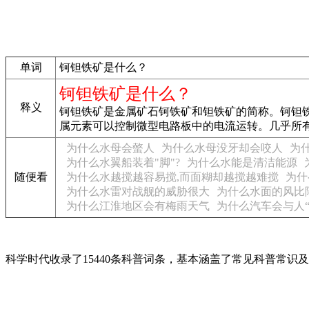
单词
钶钽铁矿是什么？
钶钽铁矿是什么？
释义
钶钽铁矿是金属矿石钶铁矿和钽铁矿的简称。钶钽
属元素可以控制微型电路板中的电流运转。几乎所
为什么水母会螫人
为什么水母没牙却会咬人
为
为什么水翼船装着"脚"?
为什么水能是清洁能源
随便看
为什么水越搅越容易搅,而面糊却越搅越难搅
为什
为什么水雷对战舰的威胁很大
为什么水面的风比
为什么江淮地区会有梅雨天气
为什么汽车会与人“
科学时代收录了15440条科普词条，基本涵盖了常见科普常