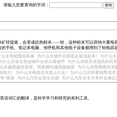
请输入您要查询的字词：
铁矿经提炼，会变成抗热粉末——钽，这种粉末可以容纳大量电
有的手机、笔记本电脑、传呼机和其他电子设备都用到了钽电容
什么水母能预知风暴
为什么水烧开后壶盖会被顶起来?
为什么水
为什么水落在热油锅中会发出爆破声
为什么水蛭具有很高的药
么水越搅越容易搅，而面糊却越搅越难搅
为什么水陆两栖坦克
陆地大?
为什么水黾能在水面上行走?
为什么汉武帝要独尊儒术
争”粮食
为什么汽车会发生自燃
为什么汽车在冬天有时会难以
识及英语词汇的翻译，是科学学习和研究的有利工具。