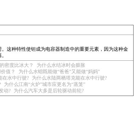
荷。这种特性使钽成为电容器制造中的重要元素，因为这种金
器。
的密度比冰大？
为什么水结冰时会膨胀
用价值？
为什么水螅既能做“爸爸”又能做“妈妈”
能在水中行驶?
为什么水陆两栖塔克能在水中行驶?
?
为什么江南“火炉”城市应更名为“蒸笼”
发动?
为什么汽车大多是后轮驱动前轮?