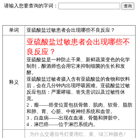
请输入您要查询的字词：
单词
亚硫酸盐过敏患者会出现哪些不良反应？
亚硫酸盐过敏患者会出现哪些不
良反应？
亚硫酸盐是一种防止干果、新鲜蔬菜变色的化学
制剂，酿酒师也会用它来抑制细菌的生长和发
酵。
亚硫酸盐过敏者摄入含有亚硫酸盐的食物和饮料
释义
后，会在几分钟内出现呼吸困难。亚硫酸盐过敏
反应包括：严重哮喘、丧失意识以及过敏性休
克。
2．瘤——癌变位置包括骨骼、肌肉、软骨、脂肪
和肺、胃、心脏、中枢神经系统和血管。
3．白血病——出现在血液、骨髓和脾脏中。
4．淋巴癌——位于淋巴系统内。
为什么交通信号灯要用红、黄、绿三种颜色?