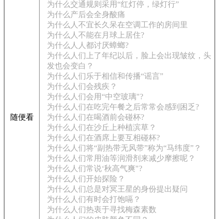
为什么交通规则采用“红灯停，绿灯行”
为什么产后会全身酸痛
为什么人不宜长久呆在空调工作的房间里
为什么人不能在月球上居住?
为什么人人都讨厌蟑螂?
为什么人们上了年纪以后，脸上会出现皱纹，头
发也会变白？
为什么人们乐于相信和传播“谣言”
为什么人们会残疾？
为什么人们会用“中空玻璃"?
为什么人们在吃完午餐之后常常会感到困乏?
随便看
为什么人们在喝酒前会碰杯?
为什么人们在沙丘上种植滨草？
为什么人们在酒席上要互相碰杯?
为什么人们将“副热带无风带”称为“马纬度”？
为什么人们常用油等润滑剂来减少摩擦呢？
为什么人们常说‘秋高气爽"?
为什么人们开始探险？
为什么人们总是对冥王星的身份提出疑问
为什么人们有时会打饱嗝？
为什么人们热衷于寻找梅森素数