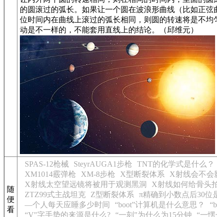
的圆滚过的弧长。如果让一个圆在波浪形曲线（比如正弦
位时间内在曲线上滚过的弧长相同，则圆的转速将是不均
动是不一样的，不能套用直线上的结论。（邱维元）
SPAS-12枪械
SteyrAUGA1步枪
TNT的化学式是什么？
XM1014霰弹枪
XM-8步枪
X型断裂体系
X射线会不会
X射线太空望远镜将被用于观测黑洞
X射线如何给骨头
随
ZTZ99式主战坦克
Z型断裂体系
π精确到小数点后30位
便
—个人每天应睡多少时间
“boot”计算机是什么意思？
“
看
“V"字手势的来源是什么?
“一刻"为什么为15分钟
“一愣