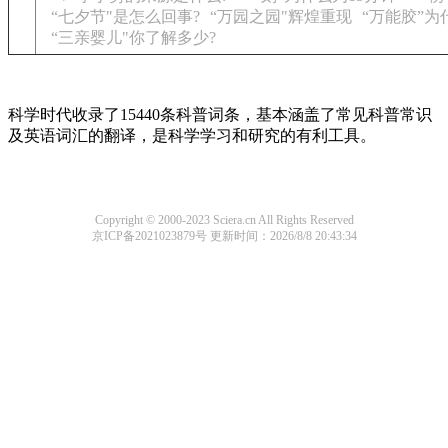
“七夕节"是怎么回事?
“万园之园"辉煌重现
“万能胶”
“三亲婴儿"你了解多少?
科学时代收录了15440条科普词条，基本涵盖了常见科普常识
及英语词汇的翻译，是科学学习和研究的有利工具。
Copyright © 2000-2023 Sciera.cn All Rights Reserved
京ICP备2021023879号
更新时间：2026/8/8 20:43:34