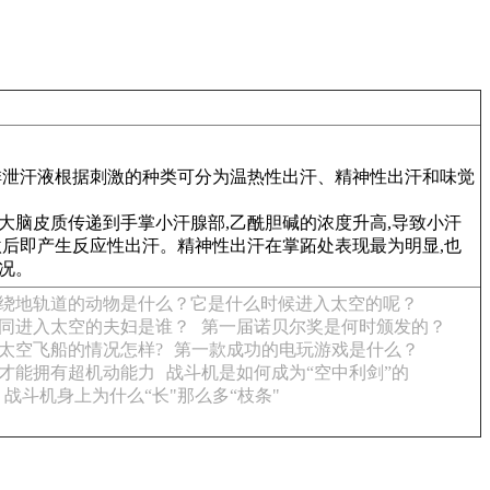
排泄汗液根据刺激的种类可分为温热性出汗、精神性出汗和味觉
大脑皮质传递到手掌小汗腺部,乙酰胆碱的浓度升高,导致小汗
激后即产生反应性出汗。精神性出汗在掌跖处表现最为明显,也
况。
绕地轨道的动物是什么？它是什么时候进入太空的呢？
同进入太空的夫妇是谁？
第一届诺贝尔奖是何时颁发的？
太空飞船的情况怎样?
第一款成功的电玩游戏是什么？
才能拥有超机动能力
战斗机是如何成为“空中利剑”的
战斗机身上为什么“长"那么多“枝条"