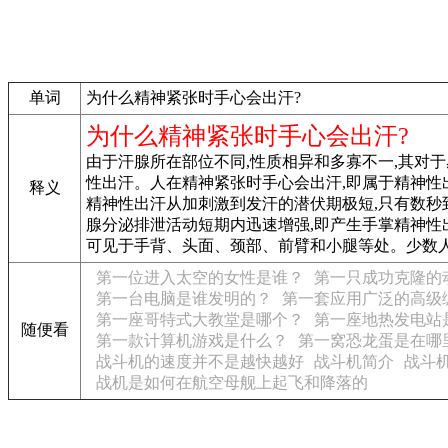
单词
为什么精神紧张时手心会出汗?
为什么精神紧张时手心会出汗?
由于汗腺所在部位不同,性质相异和多寡不一,其对
性出汗。人在精神紧张时手心会出汗,即属于精神性
释义
精神性出汗从加刺激到发汗的潜伏期极短,只有数秒
腺分泌排泄活动短期内迅速增强,即产生手掌精神性
可见于手背、头面、颈部、前臂和小腿等处。少数人
第一位进入太空的女性是谁？
第一只成功克隆的
第一台电脑是谁发明的？
第一套应用广泛的高级
第一座哥特式大教堂是哪个？
第一座地热发电站
随便看
第一款计算机游戏是什么？
第一窝恐龙蛋是在哪
战斗机的速度并不是越快越好
战斗机简介
战斗
战机是如何在航空母舰上起飞和降落的