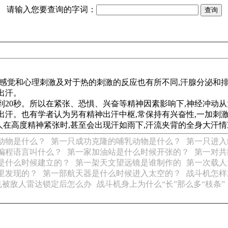
请输入您要查询的字词：
于感觉和心理刺激及对于热的刺激的反应也有所不同,汗腺分泌和
出汗。
到20秒。所以在紧张、恐惧、兴奋等精神因素影响下,神经冲动从
出汗。也有学者认为另有精神出汗中枢,常保持有兴奋性,一加刺
在高度精神紧张时,甚至会出现汗如雨下,汗流夹背的全身大汗情
动物是什么？
第一只成功克隆的哺乳动物是什么？
第一只进入
编程语言叫什么？
第一家加油站是什么时候开张的？
第一对共
是什么时候建立的？
第一架天文望远镜是谁制作的
第一次载人
里发现的？
第一部航天器是什么时候进入太空的？
战斗机怎样
机被敌人雷达锁定后怎么办
战斗机身上为什么“长”那么多“枝条”